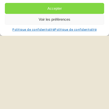
Accepter
Partagez ce projet
Voir les préférences
Politique de confidentialité
Politique de confidentialité
Projet suivant
Buffet-vaisselier style Louis XV