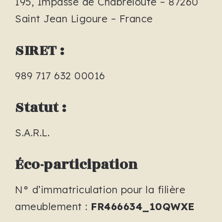
195, Impasse de Chabreloute – 87260
Saint Jean Ligoure – France
SIRET :
989 717 632 00016
Statut :
S.A.R.L.
Éco-participation
N° d’immatriculation pour la filière
ameublement :
FR466634_10QWXE