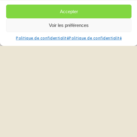
Accepter
Voir les préférences
Politique de confidentialité
Politique de confidentialité
Projet précédent
Cuisine mini
Partagez ce projet